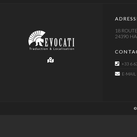
ADRESS
18 ROUTE
24390 H
CONTA
+33 6 6
E-MAIL
© 