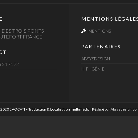
E
MENTIONS LÉGALE
 DES TROIS PONTS
MENTIONS
AUTEFORT FRANCE
PARTENAIRES
CT
ABSYSDESIGN
3 24 71 72
HIFI-GÉNIE
2020 EVOCATI – Traduction & Localisation multimédia | Réalisé par
Absysdesign.co